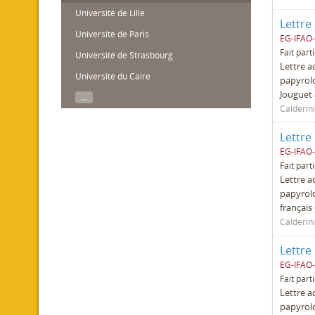
Université de Lille
Lettre
Université de Paris
EG-IFAO-
Fait part
Université de Strasbourg
Lettre a
Université du Caire
papyrolo
Jouguet 
...
Calderini
Lettre
EG-IFAO-
Fait part
Lettre a
papyrolo
français
Calderini
Lettre
EG-IFAO-
Fait part
Lettre a
papyrolo