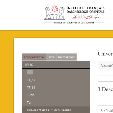
Univers
Arborescence
Liste
Rechercher
lieux
Associé(
...
TT_87
TT_99
3 Descr
Tunis
Turin
Università degli Studi di Firenze
3 résu