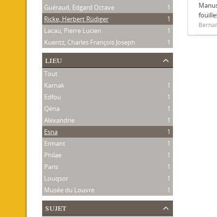
Manusc
Guéraud, Edgard Octave
1
fouill
Ricke, Herbert Rüdiger
1
Bernan
Lacau, Pierre Lucien
1
Kuentz, Charles François Joseph
1
lieu
Tout
Karnak
1
Edfou
1
Qéna
1
Alexandrie
1
Esna
1
Ermant
1
Philae
1
Paris
1
Louqsor
1
Musée du Louvre
1
sujet