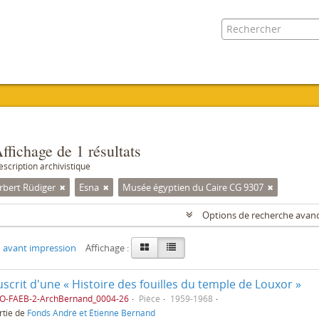
ffichage de 1 résultats
escription archivistique
rbert Rüdiger
Esna
Musée égyptien du Caire CG 9307
Options de recherche avan
 avant impression
Affichage :
crit d'une « Histoire des fouilles du temple de Louxor »
AO-FAEB-2-ArchBernand_0004-26
Pièce
1959-1968
rtie de
Fonds André et Étienne Bernand