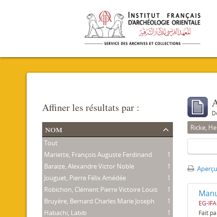
A
Affiner les résultats par :
D
nom
Ricke, He
Tout
Mariette, François Auguste Ferdinand
1
Baraize, Alexandre Victor Noble
1
Aperçu
Jouguet, Pierre Félix Amédée
1
Robichon, Clément Pierre Victoire Louis
1
Manus
Bruyère, Bernard Charles Marie Joseph
1
EG-IF
Habachi, Labib
1
Fait pa