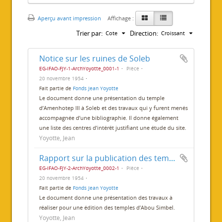
Aperçu avant impression
Affichage :
Trier par:
Direction:
Cote
Croissant
Notice sur les ruines de Soleb
EG-IFAO-FJY-1-ArchYoyotte_0001-1
Pièce
20 novembre 1954
Fait partie de
Fonds Jean Yoyotte
Le document donne une présentation du temple
d’Amenhotep III à Soleb et des travaux qui y furent menés
accompagnée d’une bibliographie. Il donne également
une liste des centres d’intérêt justifiant une étude du site.
Yoyotte, Jean
Rapport sur la publication des temples d’Abou Simbel
EG-IFAO-FJY-2-ArchYoyotte_0002-1
Pièce
20 novembre 1954
Fait partie de
Fonds Jean Yoyotte
Le document donne une présentation des travaux à
réaliser pour une édition des temples d’Abou Simbel.
Yoyotte, Jean