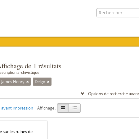
ffichage de 1 résultats
escription archivistique
, James Henry
Delgo
Options de recherche avan
 avant impression
Affichage :
e sur les ruines de