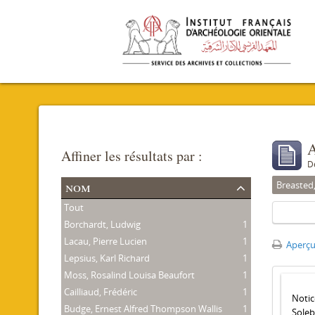
A
Affiner les résultats par :
D
nom
Breasted
Tout
Borchardt, Ludwig
1
Lacau, Pierre Lucien
1
Aperçu
Lepsius, Karl Richard
1
Moss, Rosalind Louisa Beaufort
1
Cailliaud, Frédéric
1
Notic
Budge, Ernest Alfred Thompson Wallis
1
Soleb