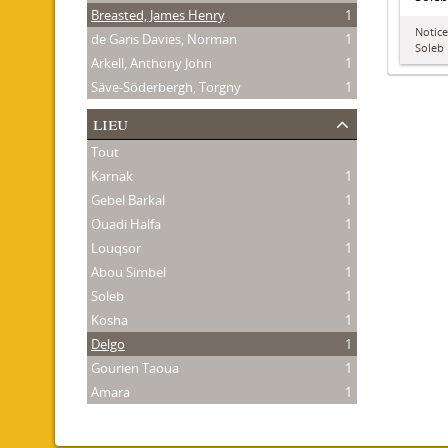
Breasted, James Henry
1
Notice
de Garis Davies, Norman
1
Soleb
Arkell, Anthony John
1
Säve-Söderbergh, Torgny
1
lieu
Tout
Karnak
1
Gebel Barkal
1
Ouadi Halfa
1
Louqsor
1
Abou Simbel
1
Soleb
1
Kosha
1
Delgo
1
Gourien Taoua
1
Amara
1