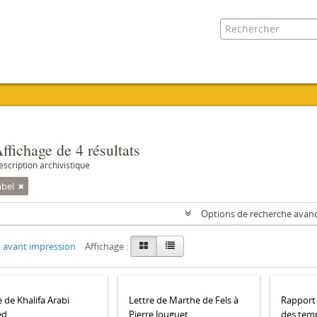
ffichage de 4 résultats
escription archivistique
bel
Options de recherche avan
 avant impression
Affichage :
e de Khalifa Arabi
Lettre de Marthe de Fels à
Rapport 
ed
Pierre Jouguet
des tem