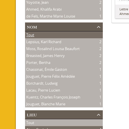
Yoyotte, Jean
2
Ahmed, Khalifa Arabi
1
Lettre
Ahme
de Fels, Marthe Marie Louise
1
nom
Tout
Lepsius, Karl Richard
2
Moss, Rosalind Louisa Beaufort
2
Breasted, James Henry
2
Porter, Bertha
2
Chassinat, Émile Gaston
1
Jouguet, Pierre Félix Amédée
1
Borchardt, Ludwig
1
Lacau, Pierre Lucien
1
Kuentz, Charles François Joseph
1
Jouguet, Blanche Marie
1
lieu
Tout