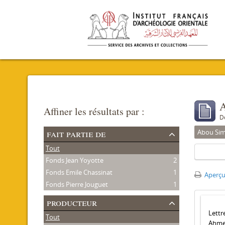
A
Affiner les résultats par :
D
fait partie de
Abou Sim
Tout
Fonds Jean Yoyotte
2
Fonds Emile Chassinat
1
Aperçu
Fonds Pierre Jouguet
1
producteur
Lettr
Tout
Ahm