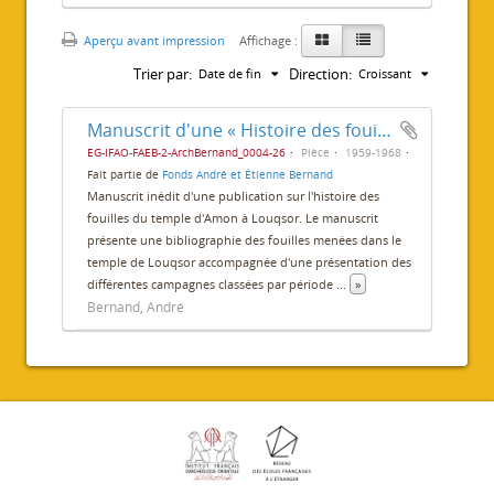
Aperçu avant impression
Affichage :
Trier par:
Direction:
Date de fin
Croissant
Manuscrit d'une « Histoire des fouilles du temple de Louxor »
EG-IFAO-FAEB-2-ArchBernand_0004-26
Pièce
1959-1968
Fait partie de
Fonds André et Étienne Bernand
Manuscrit inédit d'une publication sur l'histoire des
fouilles du temple d'Amon à Louqsor. Le manuscrit
présente une bibliographie des fouilles menées dans le
temple de Louqsor accompagnée d'une présentation des
différentes campagnes classées par période
...
»
Bernand, André