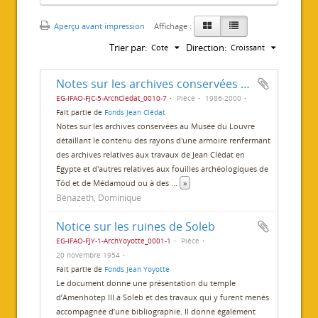
Aperçu avant impression
Affichage :
Trier par:
Direction:
Cote
Croissant
Notes sur les archives conservées au Louvre
EG-IFAO-FJC-5-ArchCledat_0010-7
Pièce
1986-2000
Fait partie de
Fonds Jean Clédat
Notes sur les archives conservées au Musée du Louvre
détaillant le contenu des rayons d'une armoire renfermant
des archives relatives aux travaux de Jean Clédat en
Égypte et d'autres relatives aux fouilles archéologiques de
Tôd et de Médamoud ou à des
...
»
Bénazeth, Dominique
Notice sur les ruines de Soleb
EG-IFAO-FJY-1-ArchYoyotte_0001-1
Pièce
20 novembre 1954
Fait partie de
Fonds Jean Yoyotte
Le document donne une présentation du temple
d’Amenhotep III à Soleb et des travaux qui y furent menés
accompagnée d’une bibliographie. Il donne également