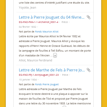
une liste des centres d’intérêt justifiant une étude du site.
Yoyotte, Jean
Lettre à Pierre Jouguet du 04 février 1932
EG-IFAO-FMA-1-1-ArchAlliot_0001-4
Pièce
04 février 1932
Fait partie de
Fonds Maurice Alliot
Lettre écrite par Maurice Alliot le 04 février 1932 et
adressée à Pierre Jouguet. Maurice Alliot y évoque les
rapports d'Henri Henne et Octave Guéraud, les débuts de
la campagne de fouilles à Tell Edfou, un montant de porte
d'un mastaba de l'Ancien
...
»
Alliot, Maurice Ferdinand
Lettre de Marthe de Fels à Pierre Jouguet
EG-IFAO-FPJ-1-ArchJouguet_0001-23
Pièce
10 janvier 1934
Fait partie de
Fonds Pierre Jouguet
Lettre adressée à Pierre Jouguet par Marthe de Fels
évoquant le texte destiné à une plaque à apposer sur la
maison de fouilles de Tôd et proposé par Pierre Jouguet
dans une lettre du 30 novembre 1933. La lettre mentionne