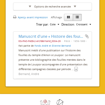
Options de recherche avancée
Aperçu avant impression
Affichage :
Trier par:
Direction:
Cote
Croissant
Manuscrit d'une « Histoire des fouilles du temple de Louxor »
EG-IFAO-FAEB-2-ArchBernand_0004-26
Pièce
1959-1968
Fait partie de
Fonds André et Étienne Bernand
Manuscrit inédit d'une publication sur l'histoire des
fouilles du temple d'Amon à Louqsor. Le manuscrit
présente une bibliographie des fouilles menées dans le
temple de Louqsor accompagnée d'une présentation des
différentes campagnes classées par période
...
»
Bernand, André