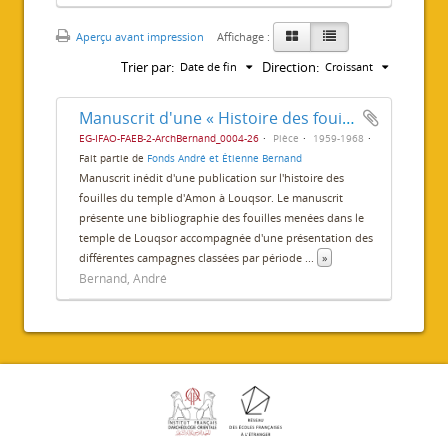
Aperçu avant impression
Affichage :
Trier par:
Direction:
Date de fin
Croissant
Manuscrit d'une « Histoire des fouilles du temple de Louxor »
EG-IFAO-FAEB-2-ArchBernand_0004-26
Pièce
1959-1968
Fait partie de
Fonds André et Étienne Bernand
Manuscrit inédit d'une publication sur l'histoire des
fouilles du temple d'Amon à Louqsor. Le manuscrit
présente une bibliographie des fouilles menées dans le
temple de Louqsor accompagnée d'une présentation des
différentes campagnes classées par période
...
»
Bernand, André