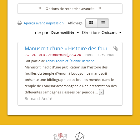
Options de recherche avancée
Aperçu avant impression
Affichage :
Trier par:
Direction:
Date modifiée
Croissant
Manuscrit d'une « Histoire des fouilles du temple de Louxor »
EG-IFAO-FAEB-2-ArchBernand_0004-26
Pièce
1959-1968
Fait partie de
Fonds André et Étienne Bernand
Manuscrit inédit d'une publication sur l'histoire des
fouilles du temple d'Amon à Louqsor. Le manuscrit
présente une bibliographie des fouilles menées dans le
temple de Louqsor accompagnée d'une présentation des
différentes campagnes classées par période
...
»
Bernand, André