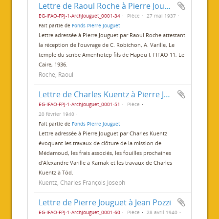
Lettre de Raoul Roche à Pierre Jouguet
EG-IFAO-FPJ-1-ArchJouguet_0001-34
Pièce
27 mai 1937
Fait partie de
Fonds Pierre Jouguet
Lettre adressée à Pierre Jouguet par Raoul Roche attestant
la réception de l'ouvrage de C. Robichon, A. Varille, Le
temple du scribe Amenhotep fils de Hapou I, FIFAO 11, Le
Caire, 1936.
Roche, Raoul
Lettre de Charles Kuentz à Pierre Jouguet
EG-IFAO-FPJ-1-ArchJouguet_0001-51
Pièce
20 février 1940
Fait partie de
Fonds Pierre Jouguet
Lettre adressée à Pierre Jouguet par Charles Kuentz
évoquant les travaux de clôture de la mission de
Médamoud, les frais associés, les fouilles prochaines
d'Alexandre Varille à Karnak et les travaux de Charles
Kuentz à Tôd.
Kuentz, Charles François Joseph
Lettre de Pierre Jouguet à Jean Pozzi
EG-IFAO-FPJ-1-ArchJouguet_0001-60
Pièce
28 avril 1940