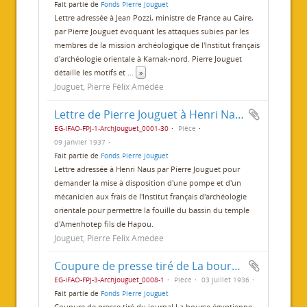
Fait partie de
Fonds Pierre Jouguet
Lettre adressée à Jean Pozzi, ministre de France au Caire,
par Pierre Jouguet évoquant les attaques subies par les
membres de la mission archéologique de l'Institut français
d'archéologie orientale à Karnak-nord. Pierre Jouguet
détaille les motifs et
...
»
Jouguet, Pierre Félix Amédée
Lettre de Pierre Jouguet à Henri Naus
EG-IFAO-FPJ-1-ArchJouguet_0001-30
Pièce
09 janvier 1937
Fait partie de
Fonds Pierre Jouguet
Lettre adressée à Henri Naus par Pierre Jouguet pour
demander la mise à disposition d'une pompe et d'un
mécanicien aux frais de l'Institut français d'archéologie
orientale pour permettre la fouille du bassin du temple
d'Amenhotep fils de Hapou.
Jouguet, Pierre Félix Amédée
Coupure de presse tiré de La bourse égyptienne
EG-IFAO-FPJ-3-ArchJouguet_0008-1
Pièce
03 juillet 1936
Fait partie de
Fonds Pierre Jouguet
Coupure de presse tiré du journal La bourse égyptienne