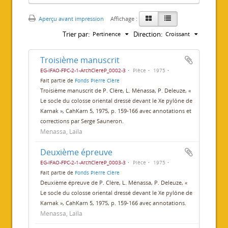
Aperçu avant impression
Affichage :
Trier par:
Direction:
Pertinence
Croissant
Troisième manuscrit
EG-IFAO-FPC-2-1-ArchClereP_0002-3
Pièce
1975
Fait partie de
Fonds Pierre Clère
Troisième manuscrit de P. Clère, L. Ménassa, P. Deleuze, «
Le socle du colosse oriental dressé devant le Xe pylône de
Karnak », CahKarn 5, 1975, p. 159-166 avec annotations et
corrections par Serge Sauneron.
Menassa, Laïla
Deuxième épreuve
EG-IFAO-FPC-2-1-ArchClereP_0003-3
Pièce
1975
Fait partie de
Fonds Pierre Clère
Deuxième épreuve de P. Clère, L. Ménassa, P. Deleuze, «
Le socle du colosse oriental dressé devant le Xe pylône de
Karnak », CahKarn 5, 1975, p. 159-166 avec annotations.
Menassa, Laïla