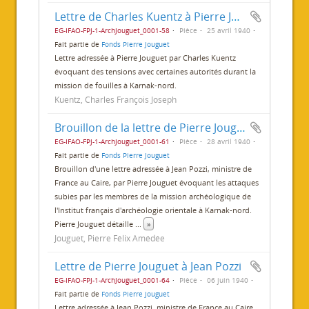
Lettre de Charles Kuentz à Pierre Jouguet
EG-IFAO-FPJ-1-ArchJouguet_0001-58
Pièce
25 avril 1940
Fait partie de
Fonds Pierre Jouguet
Lettre adressée à Pierre Jouguet par Charles Kuentz
évoquant des tensions avec certaines autorités durant la
mission de fouilles à Karnak-nord.
Kuentz, Charles François Joseph
Brouillon de la lettre de Pierre Jouguet à Jean Pozzi
EG-IFAO-FPJ-1-ArchJouguet_0001-61
Pièce
28 avril 1940
Fait partie de
Fonds Pierre Jouguet
Brouillon d'une lettre adressée à Jean Pozzi, ministre de
France au Caire, par Pierre Jouguet évoquant les attaques
subies par les membres de la mission archéologique de
l'Institut français d'archéologie orientale à Karnak-nord.
Pierre Jouguet détaille
...
»
Jouguet, Pierre Félix Amédée
Lettre de Pierre Jouguet à Jean Pozzi
EG-IFAO-FPJ-1-ArchJouguet_0001-64
Pièce
06 juin 1940
Fait partie de
Fonds Pierre Jouguet
Lettre adressée à Jean Pozzi, ministre de France au Caire,