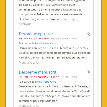
en date du 03 juillet 1936. L'article traite d'une
communication de Pierre Jouguet à l'Académie des
Inscriptions et Belles Lettres relative aux travaux de
l'Institut français d'archéologie orientale
...
»
Anonyme
Deuxième épreuve
EG-IFAO-FPC-2-1-ArchClereP_0003-2
Pièce
1975
Fait partie de
Fonds Pierre Clère
Deuxième épreuve de P. Clère, L. Ménassa, P. Deleuze, «
Le socle du colosse oriental dressé devant le Xe pylône de
Karnak », CahKarn 5, 1975, p. 159-166 avec annotations.
Menassa, Laïla
Deuxième manuscrit
EG-IFAO-FPC-2-1-ArchClereP_0002-2
Pièce
1975
Fait partie de
Fonds Pierre Clère
Deuxième manuscrit de P. Clère, L. Ménassa, P. Deleuze, «
Le socle du colosse oriental dressé devant le Xe pylône de
Karnak », CahKarn 5, 1975, p. 159-166 avec annotations et
corrections par Serge Sauneron.
Menassa, Laïla