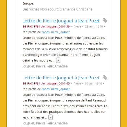
Europe.
Desroches Noblecourt, Clémence Christiane
Lettre de Pierre Jouguet à Jean Pozzi
EG-IFAO-FPJ-1-ArchJouguet_0001-59
Pièce
28 avril 1940
Fait partie de
Fonds Pierre Jouguet
Lettre adressée à Jean Pozzi, ministre de France au Caire,
par Pierre Jouguet évoquant les attaques subies par les
membres de la mission archéologique de l'Institut français
d'archéologie orientale à Karnak-nord. Pierre Jouguet
détaille les motifs et
...
»
Jouguet, Pierre Félix Amédée
Lettre de Pierre Jouguet à Jean Pozzi
EG-IFAO-FPJ-1-ArchJouguet_0001-65
Pièce
06 juin 1940
Fait partie de
Fonds Pierre Jouguet
Lettre adressée à Jean Pozzi, ministre de France au Caire,
par Pierre Jouguet évoquant la réponse de Paul Reynaud,
président du conseil et ministre des Affaires étrangères. La
lettre fait état des pratiques d'embauches habituelles sur
les chantiers et
...
»
Jouguet, Pierre Félix Amédée