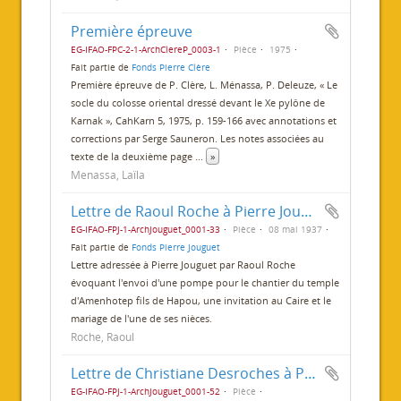
Première épreuve
EG-IFAO-FPC-2-1-ArchClereP_0003-1
Pièce
1975
Fait partie de
Fonds Pierre Clère
Première épreuve de P. Clère, L. Ménassa, P. Deleuze, « Le
socle du colosse oriental dressé devant le Xe pylône de
Karnak », CahKarn 5, 1975, p. 159-166 avec annotations et
corrections par Serge Sauneron. Les notes associées au
texte de la deuxième page
...
»
Menassa, Laïla
Lettre de Raoul Roche à Pierre Jouguet
EG-IFAO-FPJ-1-ArchJouguet_0001-33
Pièce
08 mai 1937
Fait partie de
Fonds Pierre Jouguet
Lettre adressée à Pierre Jouguet par Raoul Roche
évoquant l'envoi d'une pompe pour le chantier du temple
d'Amenhotep fils de Hapou, une invitation au Caire et le
mariage de l'une de ses nièces.
Roche, Raoul
Lettre de Christiane Desroches à Pierre Jouguet
EG-IFAO-FPJ-1-ArchJouguet_0001-52
Pièce