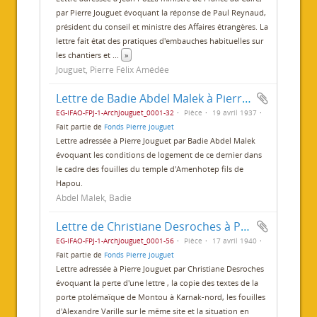
par Pierre Jouguet évoquant la réponse de Paul Reynaud,
président du conseil et ministre des Affaires étrangères. La
lettre fait état des pratiques d'embauches habituelles sur
les chantiers et
...
»
Jouguet, Pierre Félix Amédée
Lettre de Badie Abdel Malek à Pierre Jouguet
EG-IFAO-FPJ-1-ArchJouguet_0001-32
Pièce
19 avril 1937
Fait partie de
Fonds Pierre Jouguet
Lettre adressée à Pierre Jouguet par Badie Abdel Malek
évoquant les conditions de logement de ce dernier dans
le cadre des fouilles du temple d'Amenhotep fils de
Hapou.
Abdel Malek, Badie
Lettre de Christiane Desroches à Pierre Jouguet
EG-IFAO-FPJ-1-ArchJouguet_0001-56
Pièce
17 avril 1940
Fait partie de
Fonds Pierre Jouguet
Lettre adressée à Pierre Jouguet par Christiane Desroches
évoquant la perte d'une lettre , la copie des textes de la
porte ptolémaïque de Montou à Karnak-nord, les fouilles
d'Alexandre Varille sur le même site et la situation en