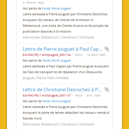
21 février 1940
Fait partie de
Fonds Pierre Jouguet
Lettre adressée à Pierre Jouguet par Christiane Desroches
évoquant les travaux de clôture de la mission à
Médamoud, une visite de Charles Kuentz et les projets de
publication associés à la mission.
Desroches Noblecourt, Clémence Christiane
Lettre de Pierre Jouguet à Paul Capart
EG-IFAO-FPJ-1-ArchJouguet_0001-54
Pièce
18 mars 1940
Fait partie de
Fonds Pierre Jouguet
Lettre adressée à Paul Capart par Pierre Jouguet évoquant
les frais de transport et de réparation d'un Décauville.
Jouguet, Pierre Félix Amédée
Lettre de Christiane Desroches à Pierre Jouguet
EG-IFAO-FPJ-1-ArchJouguet_0001-57
Pièce
avril 1940
Fait partie de
Fonds Pierre Jouguet
Lettre adressée à Pierre Jouguet par Christiane Desroches
évoquant la perte de lettres détaillant les travaux menés à
Karnak-nord.
Desroches Noblecourt, Clémence Christiane