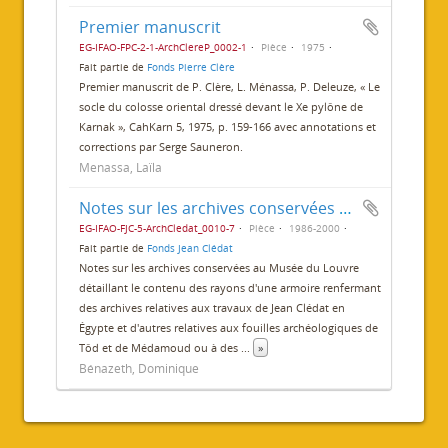
Premier manuscrit
EG-IFAO-FPC-2-1-ArchClereP_0002-1
Pièce
1975
Fait partie de
Fonds Pierre Clère
Premier manuscrit de P. Clère, L. Ménassa, P. Deleuze, « Le
socle du colosse oriental dressé devant le Xe pylône de
Karnak », CahKarn 5, 1975, p. 159-166 avec annotations et
corrections par Serge Sauneron.
Menassa, Laïla
Notes sur les archives conservées au Louvre
EG-IFAO-FJC-5-ArchCledat_0010-7
Pièce
1986-2000
Fait partie de
Fonds Jean Clédat
Notes sur les archives conservées au Musée du Louvre
détaillant le contenu des rayons d'une armoire renfermant
des archives relatives aux travaux de Jean Clédat en
Égypte et d'autres relatives aux fouilles archéologiques de
Tôd et de Médamoud ou à des
...
»
Bénazeth, Dominique