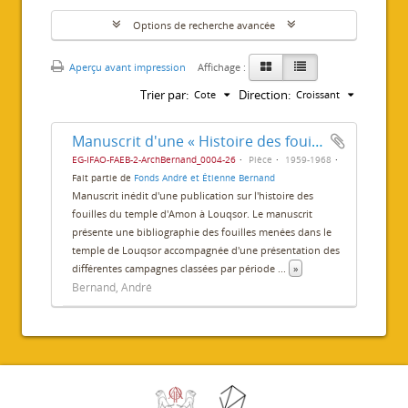
Options de recherche avancée
Aperçu avant impression
Affichage :
Trier par:
Direction:
Cote
Croissant
Manuscrit d'une « Histoire des fouilles du temple de Louxor »
EG-IFAO-FAEB-2-ArchBernand_0004-26
Pièce
1959-1968
Fait partie de
Fonds André et Étienne Bernand
Manuscrit inédit d'une publication sur l'histoire des
fouilles du temple d'Amon à Louqsor. Le manuscrit
présente une bibliographie des fouilles menées dans le
temple de Louqsor accompagnée d'une présentation des
différentes campagnes classées par période
...
»
Bernand, André