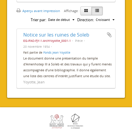
Aperçu avant impression
Affichage :
Trier par:
Direction:
Date de début
Croissant
Notice sur les ruines de Soleb
EG-IFAO-FJY-1-ArchYoyotte_0001-1
Pièce
20 novembre 1954
Fait partie de
Fonds Jean Yoyotte
Le document donne une présentation du temple
d’Amenhotep III à Soleb et des travaux qui y furent menés
accompagnée d’une bibliographie. Il donne également
une liste des centres d’intérêt justifiant une étude du site.
Yoyotte, Jean