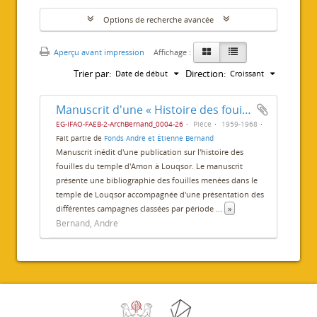
Options de recherche avancée
Aperçu avant impression
Affichage :
Trier par:
Direction:
Date de début
Croissant
Manuscrit d'une « Histoire des fouilles du temple de Louxor »
EG-IFAO-FAEB-2-ArchBernand_0004-26
Pièce
1959-1968
Fait partie de
Fonds André et Étienne Bernand
Manuscrit inédit d'une publication sur l'histoire des
fouilles du temple d'Amon à Louqsor. Le manuscrit
présente une bibliographie des fouilles menées dans le
temple de Louqsor accompagnée d'une présentation des
différentes campagnes classées par période
...
»
Bernand, André