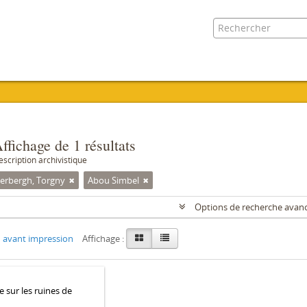
ffichage de 1 résultats
escription archivistique
erbergh, Torgny
Abou Simbel
Options de recherche avan
 avant impression
Affichage :
e sur les ruines de