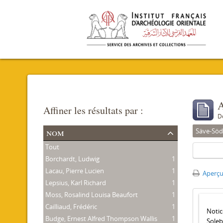
A
Affiner les résultats par :
D
nom
Säve-Söd
Tout
Borchardt, Ludwig
1
Lacau, Pierre Lucien
1
Aperçu
Lepsius, Karl Richard
1
Moss, Rosalind Louisa Beaufort
1
Cailliaud, Frédéric
1
Notic
Budge, Ernest Alfred Thompson Wallis
1
Soleb