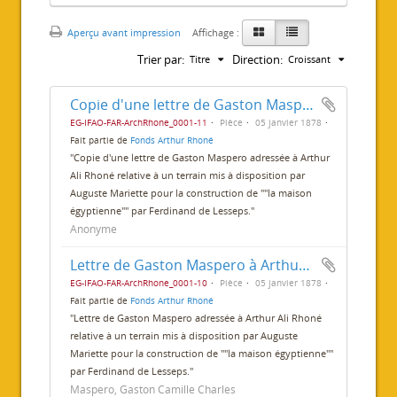
Aperçu avant impression
Affichage :
Trier par:
Direction:
Titre
Croissant
Copie d'une lettre de Gaston Maspero à Arthur Ali Rhoné
EG-IFAO-FAR-ArchRhone_0001-11
Pièce
05 janvier 1878
Fait partie de
Fonds Arthur Rhoné
"Copie d'une lettre de Gaston Maspero adressée à Arthur
Ali Rhoné relative à un terrain mis à disposition par
Auguste Mariette pour la construction de ""la maison
égyptienne"" par Ferdinand de Lesseps."
Anonyme
Lettre de Gaston Maspero à Arthur Ali Rhoné
EG-IFAO-FAR-ArchRhone_0001-10
Pièce
05 janvier 1878
Fait partie de
Fonds Arthur Rhoné
"Lettre de Gaston Maspero adressée à Arthur Ali Rhoné
relative à un terrain mis à disposition par Auguste
Mariette pour la construction de ""la maison égyptienne""
par Ferdinand de Lesseps."
Maspero, Gaston Camille Charles