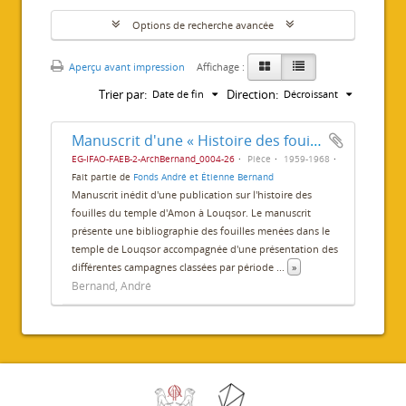
Options de recherche avancée
Aperçu avant impression
Affichage :
Trier par:
Direction:
Date de fin
Décroissant
Manuscrit d'une « Histoire des fouilles du temple de Louxor »
EG-IFAO-FAEB-2-ArchBernand_0004-26
Pièce
1959-1968
Fait partie de
Fonds André et Étienne Bernand
Manuscrit inédit d'une publication sur l'histoire des
fouilles du temple d'Amon à Louqsor. Le manuscrit
présente une bibliographie des fouilles menées dans le
temple de Louqsor accompagnée d'une présentation des
différentes campagnes classées par période
...
»
Bernand, André