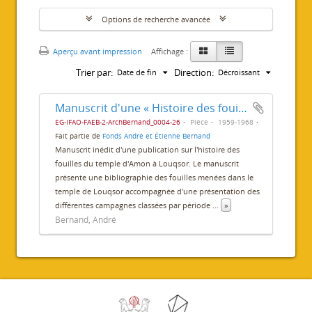
Options de recherche avancée
Aperçu avant impression
Affichage :
Trier par:
Direction:
Date de fin
Décroissant
Manuscrit d'une « Histoire des fouilles du temple de Louxor »
EG-IFAO-FAEB-2-ArchBernand_0004-26
Pièce
1959-1968
Fait partie de
Fonds André et Étienne Bernand
Manuscrit inédit d'une publication sur l'histoire des
fouilles du temple d'Amon à Louqsor. Le manuscrit
présente une bibliographie des fouilles menées dans le
temple de Louqsor accompagnée d'une présentation des
différentes campagnes classées par période
...
»
Bernand, André