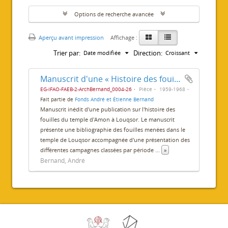
Options de recherche avancée
Aperçu avant impression
Affichage :
Trier par:
Direction:
Date modifiée
Croissant
Manuscrit d'une « Histoire des fouilles du temple de Louxor »
EG-IFAO-FAEB-2-ArchBernand_0004-26
Pièce
1959-1968
Fait partie de
Fonds André et Étienne Bernand
Manuscrit inédit d'une publication sur l'histoire des
fouilles du temple d'Amon à Louqsor. Le manuscrit
présente une bibliographie des fouilles menées dans le
temple de Louqsor accompagnée d'une présentation des
différentes campagnes classées par période
...
»
Bernand, André