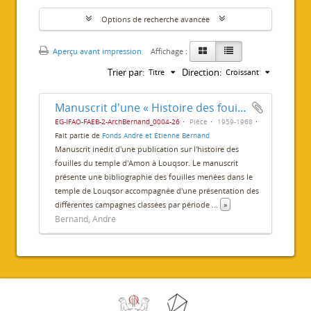
Options de recherche avancée
Aperçu avant impression
Affichage :
Trier par:
Direction:
Titre
Croissant
Manuscrit d'une « Histoire des fouilles du temple de Louxor »
EG-IFAO-FAEB-2-ArchBernand_0004-26
Pièce
1959-1968
Fait partie de
Fonds André et Étienne Bernand
Manuscrit inédit d'une publication sur l'histoire des
fouilles du temple d'Amon à Louqsor. Le manuscrit
présente une bibliographie des fouilles menées dans le
temple de Louqsor accompagnée d'une présentation des
différentes campagnes classées par période
...
»
Bernand, André