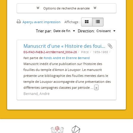
Options de recherche avancée
Aperçu avant impression
Affichage :
Trier par:
Direction:
Date de fin
Croissant
Manuscrit d'une « Histoire des fouilles du temple de Louxor »
EG-IFAO-FAEB-2-ArchBernand_0004-26
Pièce
1959-1968
Fait partie de
Fonds André et Étienne Bernand
Manuscrit inédit d'une publication sur l'histoire des
fouilles du temple d'Amon à Louqsor. Le manuscrit
présente une bibliographie des fouilles menées dans le
temple de Louqsor accompagnée d'une présentation des
différentes campagnes classées par période
...
»
Bernand, André