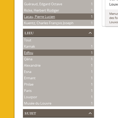
Guéraud, Edgard Octave
1
Louxo
Ricke, Herbert Rüdiger
1
Manusc
Lacau, Pierre Lucien
1
des fo
Louxo
Kuentz, Charles François Joseph
1
lieu
Tout
Karnak
1
Edfou
1
Qéna
1
Alexandrie
1
Esna
1
Ermant
1
Philae
1
Paris
1
Louqsor
1
Musée du Louvre
1
sujet