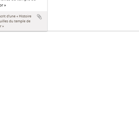
r »
rit d'une « Histoire
uilles du temple de
r »