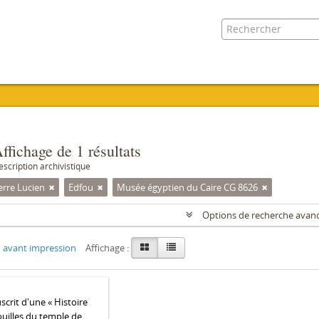
ffichage de 1 résultats
escription archivistique
erre Lucien
Edfou
Musée égyptien du Caire CG 8626
Options de recherche avan
 avant impression
Affichage :
crit d'une « Histoire
ouilles du temple de