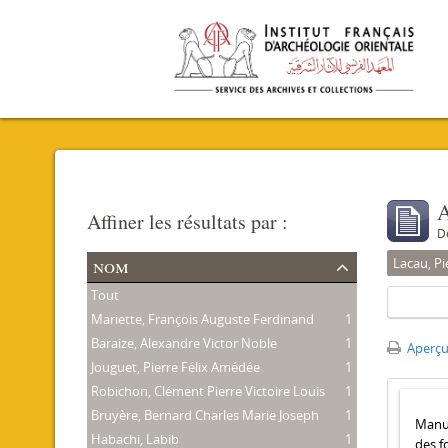
A
Affiner les résultats par :
D
nom
Lacau, Pi
Tout
Mariette, François Auguste Ferdinand
1
Baraize, Alexandre Victor Noble
1
Aperçu
Jouguet, Pierre Félix Amédée
1
Robichon, Clément Pierre Victoire Louis
1
Bruyère, Bernard Charles Marie Joseph
1
Manus
Habachi, Labib
1
des f