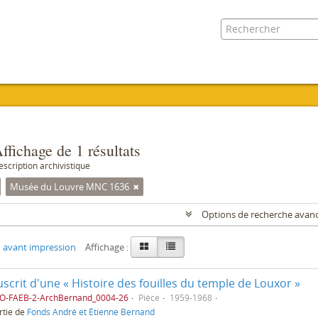
ffichage de 1 résultats
escription archivistique
Musée du Louvre MNC 1636
Options de recherche avan
 avant impression
Affichage :
crit d'une « Histoire des fouilles du temple de Louxor »
AO-FAEB-2-ArchBernand_0004-26
Pièce
1959-1968
rtie de
Fonds André et Étienne Bernand