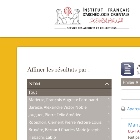
A
Affiner les résultats par :
D
nom
Philae
Tout
Mariette, François Auguste Ferdinand
1
Baraize, Alexandre Victor Noble
1
Aperçu
Jouguet, Pierre Félix Amédée
1
Robichon, Clément Pierre Victoire Louis
1
Manus
Bruyère, Bernard Charles Marie Joseph
1
EG-IF
Habachi, Labib
1
Fait pa