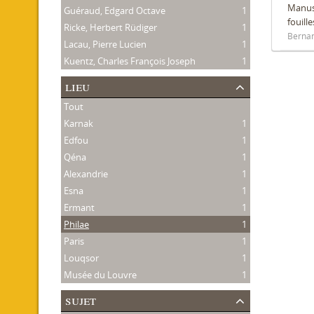
Manusc
Guéraud, Edgard Octave
1
fouill
Ricke, Herbert Rüdiger
1
Bernan
Lacau, Pierre Lucien
1
Kuentz, Charles François Joseph
1
lieu
Tout
Karnak
1
Edfou
1
Qéna
1
Alexandrie
1
Esna
1
Ermant
1
Philae
1
Paris
1
Louqsor
1
Musée du Louvre
1
sujet