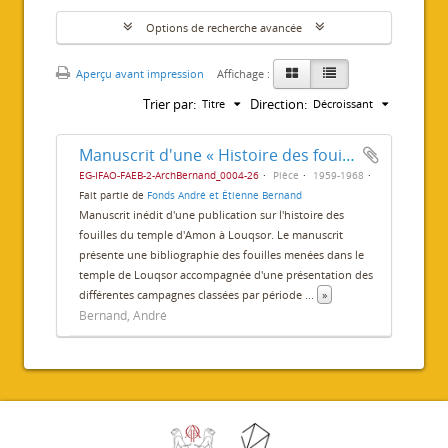
Options de recherche avancée
Aperçu avant impression
Affichage :
Trier par:
Direction:
Titre
Décroissant
Manuscrit d'une « Histoire des fouilles du temple de Louxor »
EG-IFAO-FAEB-2-ArchBernand_0004-26
Pièce
1959-1968
Fait partie de
Fonds André et Étienne Bernand
Manuscrit inédit d'une publication sur l'histoire des
fouilles du temple d'Amon à Louqsor. Le manuscrit
présente une bibliographie des fouilles menées dans le
temple de Louqsor accompagnée d'une présentation des
différentes campagnes classées par période
...
»
Bernand, André