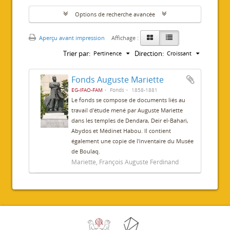
Options de recherche avancée
Aperçu avant impression
Affichage :
Trier par:
Direction:
Pertinence
Croissant
Fonds Auguste Mariette
EG-IFAO-FAM
Fonds
1858-1881
Le fonds se compose de documents liés au
travail d'étude mené par Auguste Mariette
dans les temples de Dendara, Deir el-Bahari,
Abydos et Médinet Habou. Il contient
également une copie de l'inventaire du Musée
de Boulaq.
Mariette, François Auguste Ferdinand