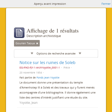
Aperçu avant impression
Fermer
Affichage de 1 résultats
Description archivistique
Gourien Taoua
Options de recherche avancée
Notice sur les ruines de Soleb
EG-IFAO-FJY-1-ArchYoyotte_0001-1
Pièce
20 novembre 1954
Fait partie de
Fonds Jean Yoyotte
Le document donne une présentation du temple
d’Amenhotep III à Soleb et des travaux qui y furent menés
accompagnée d’une bibliographie. Il donne également une
liste des centres d’intérêt justifiant une étude du site.
Yoyotte, Jean