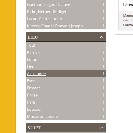
Guéraud, Edgard Octave
1
Louxo
Ricke, Herbert Rüdiger
1
Manusc
Lacau, Pierre Lucien
1
des fo
Louxo
Kuentz, Charles François Joseph
1
lieu
Tout
Karnak
1
Edfou
1
Qéna
1
Alexandrie
1
Esna
1
Ermant
1
Philae
1
Paris
1
Louqsor
1
Musée du Louvre
1
sujet