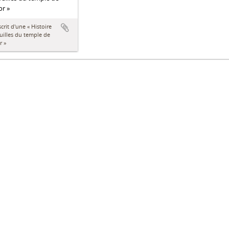
r »
rit d'une « Histoire
uilles du temple de
r »