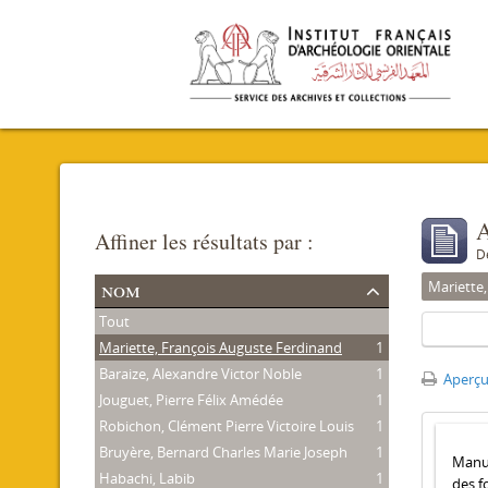
A
Affiner les résultats par :
D
nom
Mariette
Tout
Mariette, François Auguste Ferdinand
1
Baraize, Alexandre Victor Noble
1
Aperçu
Jouguet, Pierre Félix Amédée
1
Robichon, Clément Pierre Victoire Louis
1
Bruyère, Bernard Charles Marie Joseph
1
Manus
Habachi, Labib
1
des f