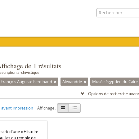
ffichage de 1 résultats
escription archivistique
, François Auguste Ferdinand
Alexandrie
Musée égyptien du Caire
Options de recherche avan
 avant impression
Affichage :
crit d'une « Histoire
ouilles du temple de