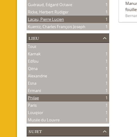
Manusc
Guéraud, Edgard Octave
1
fouill
Ricke, Herbert Rüdiger
1
Bernan
Lacau, Pierre Lucien
1
Kuentz, Charles François Joseph
1
lieu
Tout
Karnak
1
Edfou
1
Qéna
1
Alexandrie
1
Esna
1
Ermant
1
Philae
1
Paris
1
Louqsor
1
Musée du Louvre
1
sujet