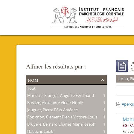
A
Affiner les résultats par :
D
nom
Lacau, Pi
Tout
Mariette, François Auguste Ferdinand
1
Baraize, Alexandre Victor Noble
1
Aperçu
Jouguet, Pierre Félix Amédée
1
Robichon, Clément Pierre Victoire Louis
1
Manus
Bruyère, Bernard Charles Marie Joseph
1
EG-IF
Habachi, Labib
1
Fait pa