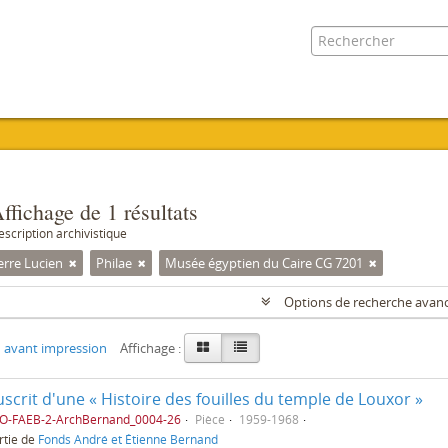
ffichage de 1 résultats
escription archivistique
erre Lucien
Philae
Musée égyptien du Caire CG 7201
Options de recherche avan
 avant impression
Affichage :
crit d'une « Histoire des fouilles du temple de Louxor »
AO-FAEB-2-ArchBernand_0004-26
Pièce
1959-1968
rtie de
Fonds André et Étienne Bernand