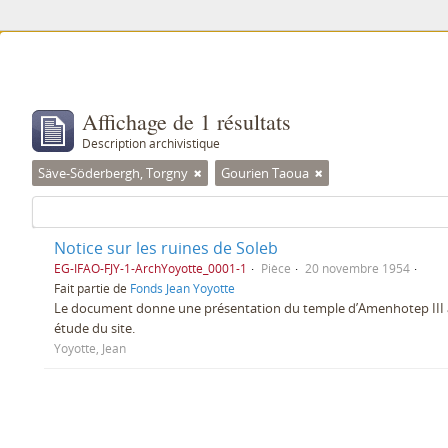
Affichage de 1 résultats
Description archivistique
Säve-Söderbergh, Torgny
Gourien Taoua
Notice sur les ruines de Soleb
EG-IFAO-FJY-1-ArchYoyotte_0001-1
Pièce
20 novembre 1954
Fait partie de
Fonds Jean Yoyotte
Le document donne une présentation du temple d’Amenhotep III à S
étude du site.
Yoyotte, Jean