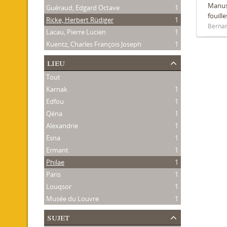
Manusc
Guéraud, Edgard Octave
1
fouill
Ricke, Herbert Rüdiger
1
Bernan
Lacau, Pierre Lucien
1
Kuentz, Charles François Joseph
1
lieu
Tout
Karnak
1
Edfou
1
Qéna
1
Alexandrie
1
Esna
1
Ermant
1
Philae
1
Paris
1
Louqsor
1
Musée du Louvre
1
sujet