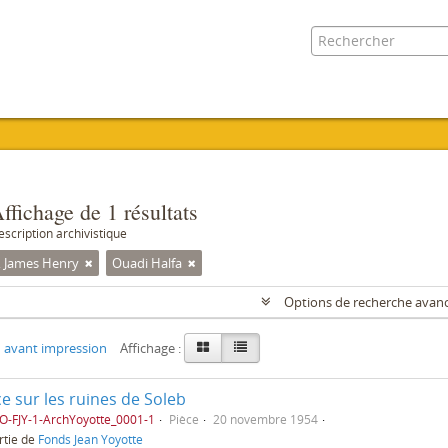
ffichage de 1 résultats
escription archivistique
, James Henry
Ouadi Halfa
Options de recherche avan
 avant impression
Affichage :
e sur les ruines de Soleb
O-FJY-1-ArchYoyotte_0001-1
Pièce
20 novembre 1954
rtie de
Fonds Jean Yoyotte