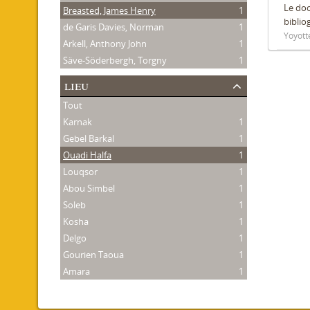
Le do
Breasted, James Henry
1
biblio
de Garis Davies, Norman
1
Yoyott
Arkell, Anthony John
1
Säve-Söderbergh, Torgny
1
lieu
Tout
Karnak
1
Gebel Barkal
1
Ouadi Halfa
1
Louqsor
1
Abou Simbel
1
Soleb
1
Kosha
1
Delgo
1
Gourien Taoua
1
Amara
1