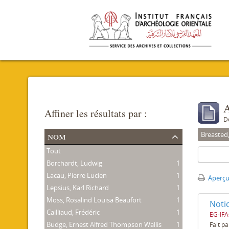
A
Affiner les résultats par :
D
nom
Breasted
Tout
Borchardt, Ludwig
1
Lacau, Pierre Lucien
1
Aperçu
Lepsius, Karl Richard
1
Moss, Rosalind Louisa Beaufort
1
Notic
Cailliaud, Frédéric
1
EG-IFA
Budge, Ernest Alfred Thompson Wallis
1
Fait pa