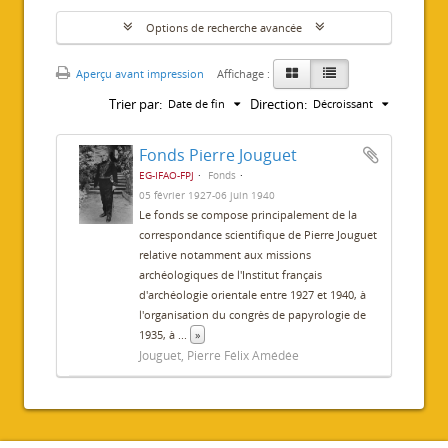
Options de recherche avancée
Aperçu avant impression
Affichage :
Trier par:
Direction:
Date de fin
Décroissant
Fonds Pierre Jouguet
EG-IFAO-FPJ
Fonds
05 février 1927-06 juin 1940
Le fonds se compose principalement de la
correspondance scientifique de Pierre Jouguet
relative notamment aux missions
archéologiques de l'Institut français
d'archéologie orientale entre 1927 et 1940, à
l'organisation du congrès de papyrologie de
1935, à
...
»
Jouguet, Pierre Félix Amédée