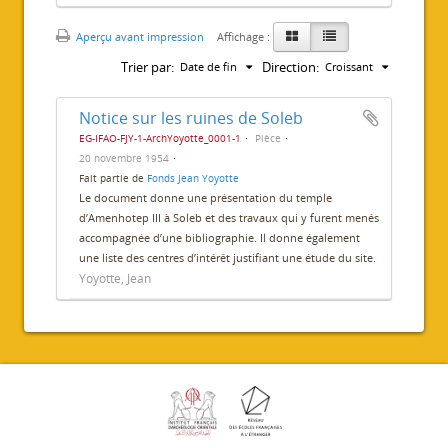
Aperçu avant impression
Affichage :
Trier par:
Direction:
Date de fin
Croissant
Notice sur les ruines de Soleb
EG-IFAO-FJY-1-ArchYoyotte_0001-1
Pièce
20 novembre 1954
Fait partie de
Fonds Jean Yoyotte
Le document donne une présentation du temple
d’Amenhotep III à Soleb et des travaux qui y furent menés
accompagnée d’une bibliographie. Il donne également
une liste des centres d’intérêt justifiant une étude du site.
Yoyotte, Jean