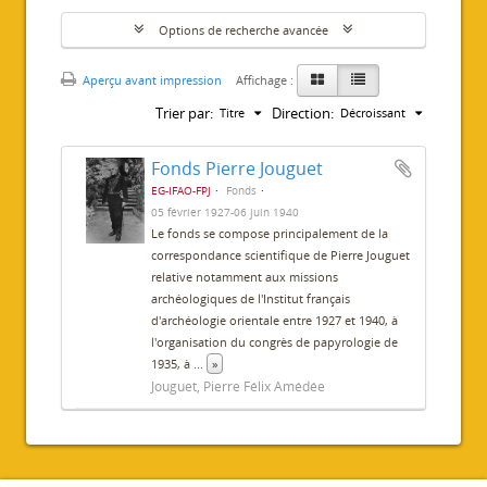
Options de recherche avancée
Aperçu avant impression
Affichage :
Trier par:
Direction:
Titre
Décroissant
Fonds Pierre Jouguet
EG-IFAO-FPJ
Fonds
05 février 1927-06 juin 1940
Le fonds se compose principalement de la
correspondance scientifique de Pierre Jouguet
relative notamment aux missions
archéologiques de l'Institut français
d'archéologie orientale entre 1927 et 1940, à
l'organisation du congrès de papyrologie de
1935, à
...
»
Jouguet, Pierre Félix Amédée