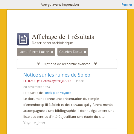
Aperçu avant impression
Fermer
Affichage de 1 résultats
Description archivistique
Lacau, Pierre Lucien
Gourien Taoua
Options de recherche avancée
Notice sur les ruines de Soleb
EG-IFAO-FJY-1-ArchYoyotte_0001-1
Pièce
20 novembre 1954
Fait partie de
Fonds Jean Yoyotte
Le document donne une présentation du temple
d’Amenhotep III à Soleb et des travaux qui y furent menés
accompagnée d’une bibliographie. Il donne également une
liste des centres d’intérêt justifiant une étude du site.
Yoyotte, Jean