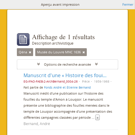
Aperçu avant impression
Fermer
Affichage de 1 résultats
Description archivistique
Qéna
Musée du Louvre MNC 1636
Options de recherche avancée
Manuscrit d'une « Histoire des fouilles du temple de Louxor »
EG-IFAO-FAEB-2-ArchBernand_0004-26
Pièce
1959-1968
Fait partie de
Fonds André et Étienne Bernand
Manuscrit inédit d'une publication sur l'histoire des
fouilles du temple d'Amon à Louqsor. Le manuscrit
présente une bibliographie des fouilles menées dans le
temple de Louqsor accompagnée d'une présentation des
différentes campagnes classées par période
...
»
Bernand, André