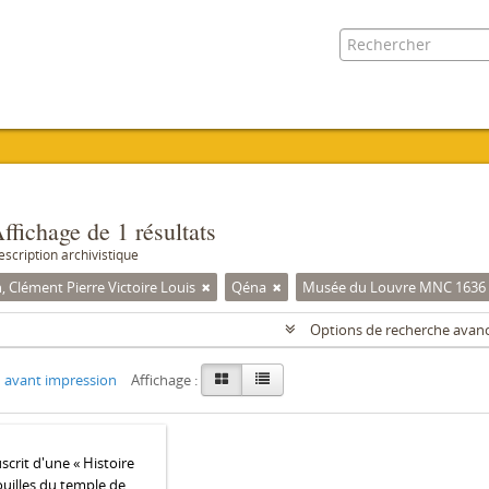
ffichage de 1 résultats
escription archivistique
 Clément Pierre Victoire Louis
Qéna
Musée du Louvre MNC 1636
Options de recherche avan
 avant impression
Affichage :
crit d'une « Histoire
ouilles du temple de