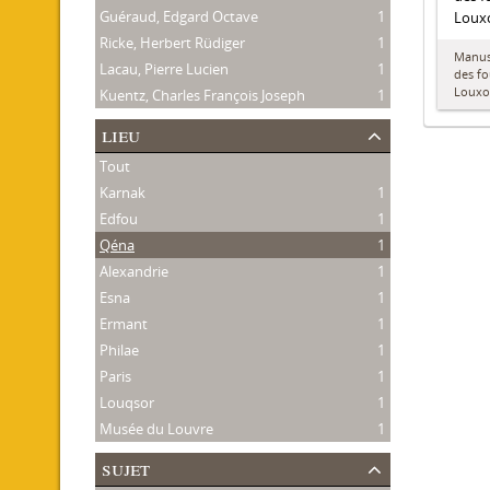
Guéraud, Edgard Octave
1
Louxo
Ricke, Herbert Rüdiger
1
Manusc
Lacau, Pierre Lucien
1
des fo
Louxo
Kuentz, Charles François Joseph
1
lieu
Tout
Karnak
1
Edfou
1
Qéna
1
Alexandrie
1
Esna
1
Ermant
1
Philae
1
Paris
1
Louqsor
1
Musée du Louvre
1
sujet