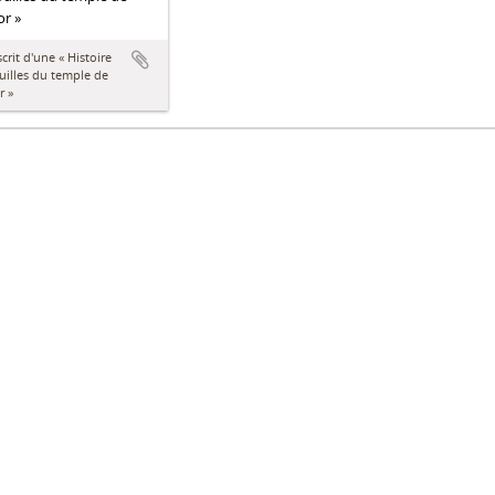
r »
rit d'une « Histoire
uilles du temple de
r »