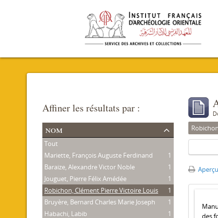
A
Affiner les résultats par :
D
nom
Robichon,
Tout
Mariette, François Auguste Ferdinand
1
Baraize, Alexandre Victor Noble
1
Aperçu
Jouguet, Pierre Félix Amédée
1
Robichon, Clément Pierre Victoire Louis
1
Bruyère, Bernard Charles Marie Joseph
1
Manus
Habachi, Labib
1
des f