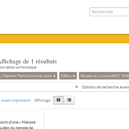
ffichage de 1 résultats
escription archivistique
 Clément Pierre Victoire Louis
Edfou
Musée du Louvre MNC 1636
Options de recherche avan
 avant impression
Affichage :
crit d'une « Histoire
ouilles du temple de