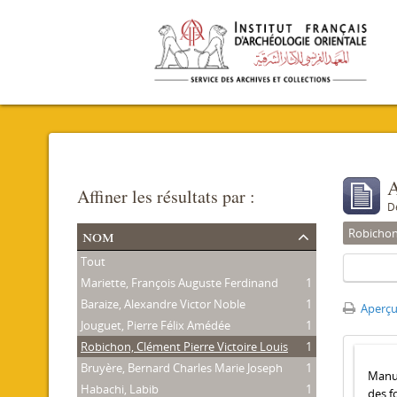
A
Affiner les résultats par :
D
nom
Robichon,
Tout
Mariette, François Auguste Ferdinand
1
Baraize, Alexandre Victor Noble
1
Aperçu
Jouguet, Pierre Félix Amédée
1
Robichon, Clément Pierre Victoire Louis
1
Bruyère, Bernard Charles Marie Joseph
1
Manus
Habachi, Labib
1
des f