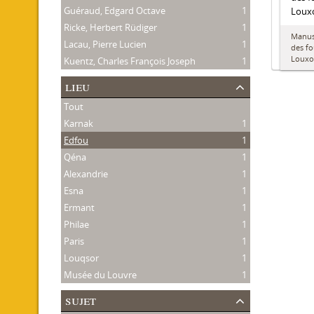
Guéraud, Edgard Octave
1
Louxo
Ricke, Herbert Rüdiger
1
Manusc
Lacau, Pierre Lucien
1
des fo
Louxo
Kuentz, Charles François Joseph
1
lieu
Tout
Karnak
1
Edfou
1
Qéna
1
Alexandrie
1
Esna
1
Ermant
1
Philae
1
Paris
1
Louqsor
1
Musée du Louvre
1
sujet