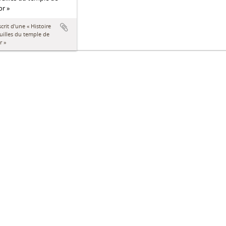
r »
rit d'une « Histoire
uilles du temple de
r »