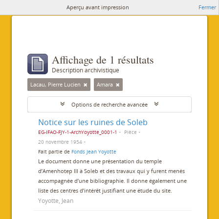
Aperçu avant impression
Fermer
Affichage de 1 résultats
Description archivistique
Lacau, Pierre Lucien
Amara
Options de recherche avancée
Notice sur les ruines de Soleb
EG-IFAO-FJY-1-ArchYoyotte_0001-1
Pièce
20 novembre 1954
Fait partie de
Fonds Jean Yoyotte
Le document donne une présentation du temple
d’Amenhotep III à Soleb et des travaux qui y furent menés
accompagnée d’une bibliographie. Il donne également une
liste des centres d’intérêt justifiant une étude du site.
Yoyotte, Jean