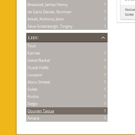
Breasted, James Henry
1
Notice
de Garis Davies, Norman
1
Soleb
Arkell, Anthony John
1
Säve-Söderbergh, Torgny
1
lieu
Tout
Karnak
1
Gebel Barkal
1
Ouadi Halfa
1
Louqsor
1
Abou Simbel
1
Soleb
1
Kosha
1
Delgo
1
Gourien Taoua
1
Amara
1