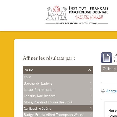
A
Affiner les résultats par :
D
nom
Cailliaud,
Tout
Borchardt, Ludwig
1
Lacau, Pierre Lucien
1
Aperçu
Lepsius, Karl Richard
1
Moss, Rosalind Louisa Beaufort
1
Cailliaud, Frédéric
1
Notic
Budge, Ernest Alfred Thompson Wallis
1
Soleb