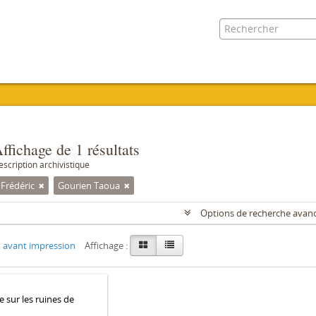
ffichage de 1 résultats
escription archivistique
 Frédéric
Gourien Taoua
Options de recherche avan
 avant impression
Affichage :
e sur les ruines de