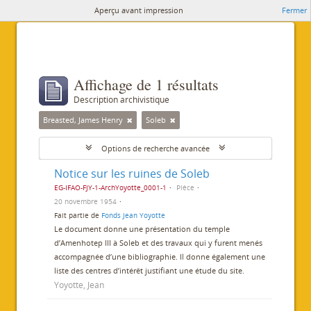
Aperçu avant impression
Fermer
Affichage de 1 résultats
Description archivistique
Breasted, James Henry
Soleb
Options de recherche avancée
Notice sur les ruines de Soleb
EG-IFAO-FJY-1-ArchYoyotte_0001-1
Pièce
20 novembre 1954
Fait partie de
Fonds Jean Yoyotte
Le document donne une présentation du temple
d’Amenhotep III à Soleb et des travaux qui y furent menés
accompagnée d’une bibliographie. Il donne également une
liste des centres d’intérêt justifiant une étude du site.
Yoyotte, Jean