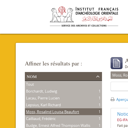
A
Affiner les résultats par :
D
nom
Moss, Ro
Tout
Borchardt, Ludwig
1
Lacau, Pierre Lucien
1
Aperçu
Lepsius, Karl Richard
1
Moss, Rosalind Louisa Beaufort
1
Notic
Cailliaud, Frédéric
1
EG-IFA
Budge, Ernest Alfred Thompson Wallis
1
Fait pa