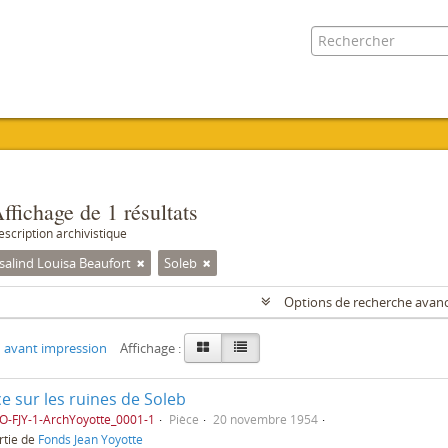
ffichage de 1 résultats
escription archivistique
salind Louisa Beaufort
Soleb
Options de recherche avan
 avant impression
Affichage :
e sur les ruines de Soleb
O-FJY-1-ArchYoyotte_0001-1
Pièce
20 novembre 1954
rtie de
Fonds Jean Yoyotte