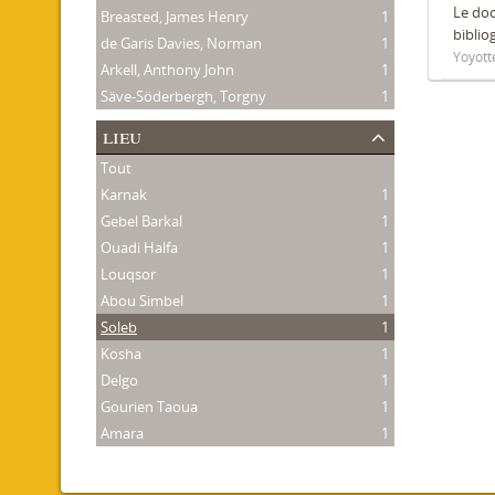
Le do
Breasted, James Henry
1
biblio
de Garis Davies, Norman
1
Yoyott
Arkell, Anthony John
1
Säve-Söderbergh, Torgny
1
lieu
Tout
Karnak
1
Gebel Barkal
1
Ouadi Halfa
1
Louqsor
1
Abou Simbel
1
Soleb
1
Kosha
1
Delgo
1
Gourien Taoua
1
Amara
1