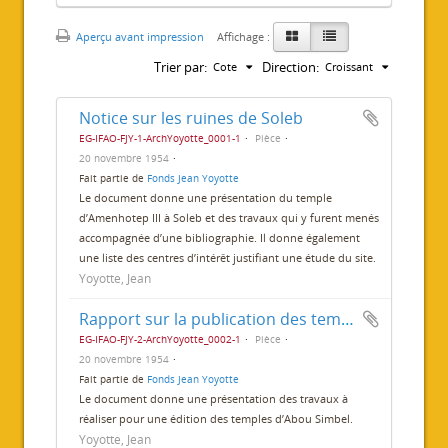
Aperçu avant impression
Affichage :
Trier par:
Direction:
Cote
Croissant
Notice sur les ruines de Soleb
EG-IFAO-FJY-1-ArchYoyotte_0001-1
Pièce
20 novembre 1954
Fait partie de
Fonds Jean Yoyotte
Le document donne une présentation du temple
d’Amenhotep III à Soleb et des travaux qui y furent menés
accompagnée d’une bibliographie. Il donne également
une liste des centres d’intérêt justifiant une étude du site.
Yoyotte, Jean
Rapport sur la publication des temples d’Abou Simbel
EG-IFAO-FJY-2-ArchYoyotte_0002-1
Pièce
20 novembre 1954
Fait partie de
Fonds Jean Yoyotte
Le document donne une présentation des travaux à
réaliser pour une édition des temples d’Abou Simbel.
Yoyotte, Jean