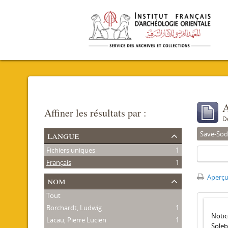
A
Affiner les résultats par :
D
langue
Säve-Söd
Fichiers uniques
1
Français
1
Aperçu
nom
Tout
Borchardt, Ludwig
1
Notic
Lacau, Pierre Lucien
1
Soleb