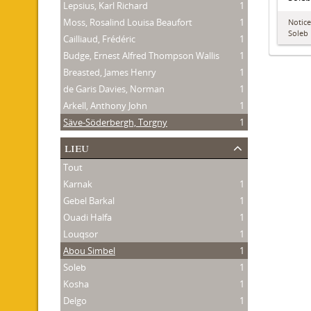
Lepsius, Karl Richard
1
Moss, Rosalind Louisa Beaufort
1
Notice
Soleb
Cailliaud, Frédéric
1
Budge, Ernest Alfred Thompson Wallis
1
Breasted, James Henry
1
de Garis Davies, Norman
1
Arkell, Anthony John
1
Säve-Söderbergh, Torgny
1
lieu
Tout
Karnak
1
Gebel Barkal
1
Ouadi Halfa
1
Louqsor
1
Abou Simbel
1
Soleb
1
Kosha
1
Delgo
1