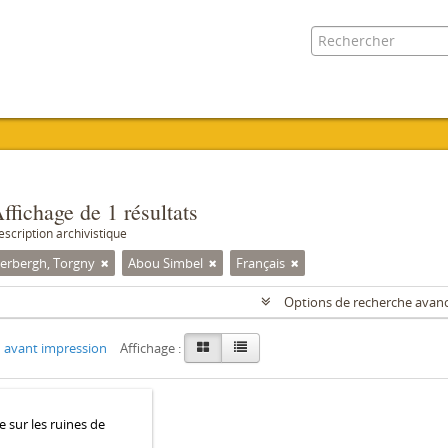
ffichage de 1 résultats
escription archivistique
erbergh, Torgny
Abou Simbel
Français
Options de recherche avan
 avant impression
Affichage :
e sur les ruines de