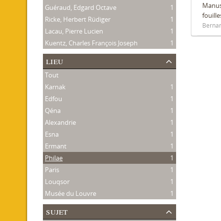
Manusc
Guéraud, Edgard Octave
1
fouill
Ricke, Herbert Rüdiger
1
Bernan
Lacau, Pierre Lucien
1
Kuentz, Charles François Joseph
1
lieu
Tout
Karnak
1
Edfou
1
Qéna
1
Alexandrie
1
Esna
1
Ermant
1
Philae
1
Paris
1
Louqsor
1
Musée du Louvre
1
sujet