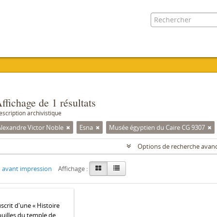
ffichage de 1 résultats
escription archivistique
Alexandre Victor Noble
Esna
Musée égyptien du Caire CG 9307
Options de recherche avan
 avant impression
Affichage :
crit d'une « Histoire
ouilles du temple de