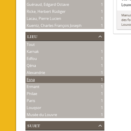
Guéraud, Edgard Octave
1
Louxo
Ricke, Herbert Rüdiger
1
Manusc
Lacau, Pierre Lucien
1
des fo
Louxo
Kuentz, Charles François Joseph
1
lieu
Tout
Karnak
1
Edfou
1
Qéna
1
Alexandrie
1
Esna
1
Ermant
1
Philae
1
Paris
1
Louqsor
1
Musée du Louvre
1
sujet