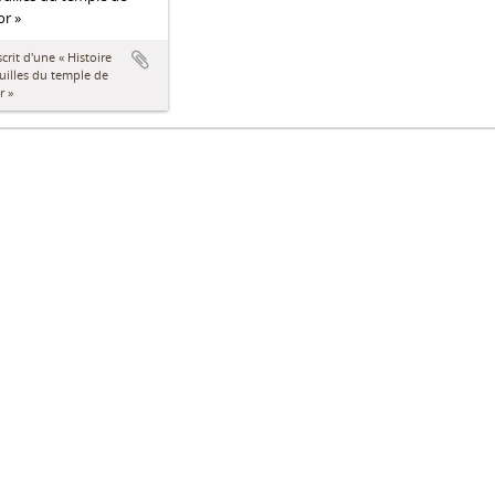
r »
rit d'une « Histoire
uilles du temple de
r »