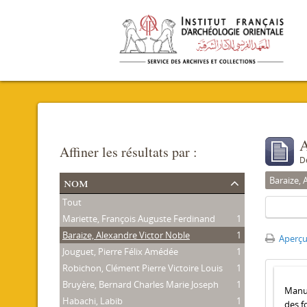
A
Affiner les résultats par :
D
nom
Baraize, 
Tout
Mariette, François Auguste Ferdinand
1
Baraize, Alexandre Victor Noble
1
Aperçu
Jouguet, Pierre Félix Amédée
1
Robichon, Clément Pierre Victoire Louis
1
Bruyère, Bernard Charles Marie Joseph
1
Manus
Habachi, Labib
1
des f