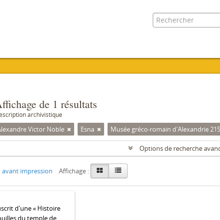
ffichage de 1 résultats
escription archivistique
Alexandre Victor Noble
Esna
Musée gréco-romain d'Alexandrie 21
Options de recherche avan
 avant impression
Affichage :
crit d'une « Histoire
ouilles du temple de