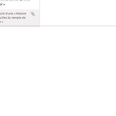
r »
rit d'une « Histoire
uilles du temple de
r »