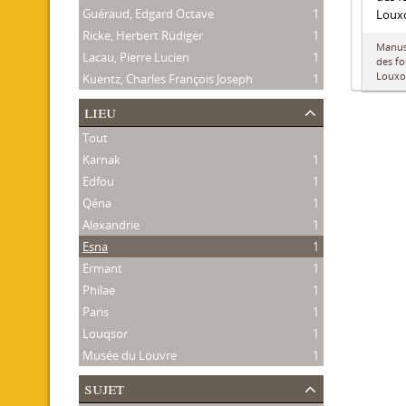
Guéraud, Edgard Octave
1
Louxo
Ricke, Herbert Rüdiger
1
Manusc
Lacau, Pierre Lucien
1
des fo
Louxo
Kuentz, Charles François Joseph
1
lieu
Tout
Karnak
1
Edfou
1
Qéna
1
Alexandrie
1
Esna
1
Ermant
1
Philae
1
Paris
1
Louqsor
1
Musée du Louvre
1
sujet