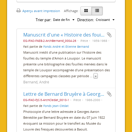
Aperçu avant impression
Affichage :
Trier par:
Direction:
Date de fin
Croissant
Manuscrit d'une « Histoire des fouilles du temple de Louxor »
EG-IFAO-FAEB-2-ArchBernand_0004-26
Pièce
1959-1968
Fait partie de
Fonds André et Étienne Bernand
Manuscrit inédit d'une publication sur l'histoire des
fouilles du temple d'Amon à Louqsor. Le manuscrit
présente une bibliographie des fouilles menées dans le
temple de Louqsor accompagnée d'une présentation des
différentes campagnes classées par période
...
»
Bernand, André
Lettre de Bernard Bruyère à Georges Aaron Bénédite
EG-IFAO-FJC-5-ArchCledat_0010-1
Pièce
1986-2000
Fait partie de
Fonds Jean Clédat
Photocopie d'une lettre adressée à Georges Aaron
Bénédite par Bernard Bruyère en date du 07 juin 1922
évoquant sa mission pour le transfert au Musée du
Louvre des fresques découvertes à Baouît.