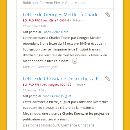
Robichon, Clément Pierre Victoire Louis
Lettre de Georges Mettler à Charles Tassin
EG-IFAO-FPC-1-ArchClereP_0001-6
Pièce
25 octobre 1949
Fait partie de
Fonds Pierre Clère
Lettre adressée à Charles Tassin par Georges Mettler
répondant à une lettre du 13 octobre 1949 et évoquant
l'obligation d'aviser l'imprimerie de l'Institut français
d'archéologie orientale de tous les nouveaux travaux en
mentionnant le titre et le nom
...
»
Mettler, Georges Jean
Lettre de Christiane Desroches à Pierre Jouguet
EG-IFAO-FPJ-1-ArchJouguet_0001-52
Pièce
21 février 1940
Fait partie de
Fonds Pierre Jouguet
Lettre adressée à Pierre Jouguet par Christiane Desroches
évoquant les travaux de clôture de la mission à
Médamoud, une visite de Charles Kuentz et les projets de
publication associés à la mission.
Desroches Noblecourt, Clémence Christiane