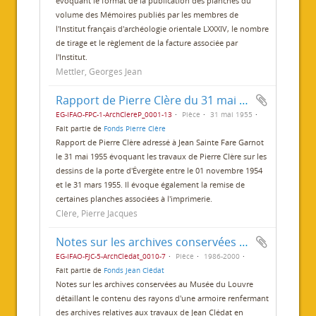
évoquant le format de la publication des planches du
volume des Mémoires publiés par les membres de
l'Institut français d'archéologie orientale LXXXIV, le nombre
de tirage et le règlement de la facture associée par
l'Institut.
Mettler, Georges Jean
Rapport de Pierre Clère du 31 mai 1955
EG-IFAO-FPC-1-ArchClereP_0001-13
Pièce
31 mai 1955
Fait partie de
Fonds Pierre Clère
Rapport de Pierre Clère adressé à Jean Sainte Fare Garnot
le 31 mai 1955 évoquant les travaux de Pierre Clère sur les
dessins de la porte d'Évergète entre le 01 novembre 1954
et le 31 mars 1955. Il évoque également la remise de
certaines planches associées à l'imprimerie.
Clère, Pierre Jacques
Notes sur les archives conservées au Louvre
EG-IFAO-FJC-5-ArchCledat_0010-7
Pièce
1986-2000
Fait partie de
Fonds Jean Clédat
Notes sur les archives conservées au Musée du Louvre
détaillant le contenu des rayons d'une armoire renfermant
des archives relatives aux travaux de Jean Clédat en