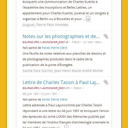
évoquent une communication de Charles Kuentz à
l'Académie des Inscriptions et Belles Lettres, un
appartement pour Charles Kuentz, Juvénal et un congrès à
organiser à Berlin ou à Bruxelles et pour
...
»
Jouguet, Pierre Félix Amédée
Notes sur les photographies et dessins de la publication
EG-IFAO-FPC-1-ArchClereP_0001-3
Pièce
21 mai 1954
Fait partie de
Fonds Pierre Clère
Une feuille de notes relatives aux planches de dessins et
de photographies produites dans le cadre de la
publication de la porte d'Évergète.
Sainte Fare Garnot, Jean Henri Marie André Michel
Lettre de Charles Tassin à Paul Lajuncomme
EG-IFAO-FPC-1-ArchClereP_0001-11
Pièce
06 juin 1951-12 juin 1951
Fait partie de
Fonds Pierre Clère
Lettre adressée à Paul Lajuncomme par Charles Tassin
répondant à une lettre du 04 juin 1951 et évoquant l'envoi
des épreuves du tome LXXXIV des Mémoires publiés par
les membres de l'Institut français d'archéologie orientale le
04 mai 1951. Une note au
...
»