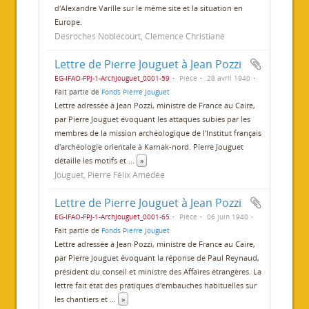
d'Alexandre Varille sur le même site et la situation en
Europe.
Desroches Noblecourt, Clémence Christiane
Lettre de Pierre Jouguet à Jean Pozzi
EG-IFAO-FPJ-1-ArchJouguet_0001-59
Pièce
28 avril 1940
Fait partie de
Fonds Pierre Jouguet
Lettre adressée à Jean Pozzi, ministre de France au Caire,
par Pierre Jouguet évoquant les attaques subies par les
membres de la mission archéologique de l'Institut français
d'archéologie orientale à Karnak-nord. Pierre Jouguet
détaille les motifs et
...
»
Jouguet, Pierre Félix Amédée
Lettre de Pierre Jouguet à Jean Pozzi
EG-IFAO-FPJ-1-ArchJouguet_0001-65
Pièce
06 juin 1940
Fait partie de
Fonds Pierre Jouguet
Lettre adressée à Jean Pozzi, ministre de France au Caire,
par Pierre Jouguet évoquant la réponse de Paul Reynaud,
président du conseil et ministre des Affaires étrangères. La
lettre fait état des pratiques d'embauches habituelles sur
les chantiers et
...
»