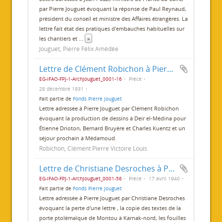
par Pierre Jouguet évoquant la réponse de Paul Reynaud,
président du conseil et ministre des Affaires étrangères. La
lettre fait état des pratiques d'embauches habituelles sur
les chantiers et
...
»
Jouguet, Pierre Félix Amédée
Lettre de Clément Robichon à Pierre Jouguet
EG-IFAO-FPJ-1-ArchJouguet_0001-16
Pièce
28 décembre 1931
Fait partie de
Fonds Pierre Jouguet
Lettre adressée à Pierre Jouguet par Clément Robichon
évoquant la production de dessins à Deir el-Médina pour
Étienne Drioton, Bernard Bruyère et Charles Kuentz et un
séjour prochain à Médamoud.
Robichon, Clément Pierre Victoire Louis
Lettre de Christiane Desroches à Pierre Jouguet
EG-IFAO-FPJ-1-ArchJouguet_0001-56
Pièce
17 avril 1940
Fait partie de
Fonds Pierre Jouguet
Lettre adressée à Pierre Jouguet par Christiane Desroches
évoquant la perte d'une lettre , la copie des textes de la
porte ptolémaïque de Montou à Karnak-nord, les fouilles