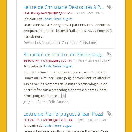
Lettre de Christiane Desroches à Pierre Jouguet
EG-IFAO-FPJ-1-ArchJouguet_0001-57
Pièce
avril 1940
Fait partie de
Fonds Pierre Jouguet
Lettre adressée à Pierre Jouguet par Christiane Desroches
évoquant la perte de lettres détaillant les travaux menés à
Karnak-nord.
Desroches Noblecourt, Clémence Christiane
Brouillon de la lettre de Pierre Jouguet à Jean Pozzi
EG-IFAO-FPJ-1-ArchJouguet_0001-61
Pièce
28 avril 1940
Fait partie de
Fonds Pierre Jouguet
Brouillon d'une lettre adressée à Jean Pozzi, ministre de
France au Caire, par Pierre Jouguet évoquant les attaques
subies par les membres de la mission archéologique de
l'Institut français d'archéologie orientale à Karnak-nord.
Pierre Jouguet détaille
...
»
Jouguet, Pierre Félix Amédée
Lettre de Pierre Jouguet à Jean Pozzi
EG-IFAO-FPJ-1-ArchJouguet_0001-64
Pièce
06 juin 1940
Fait partie de
Fonds Pierre Jouguet
Lettre adressée à Jean Pozzi, ministre de France au Caire,