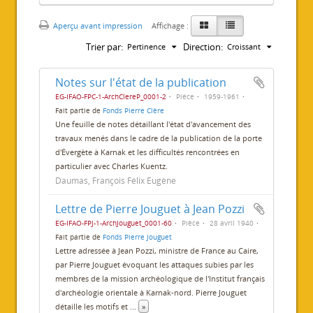
Aperçu avant impression
Affichage :
Trier par:
Direction:
Pertinence
Croissant
Notes sur l'état de la publication
EG-IFAO-FPC-1-ArchClereP_0001-2
Pièce
1959-1961
Fait partie de
Fonds Pierre Clère
Une feuille de notes détaillant l'état d'avancement des
travaux menés dans le cadre de la publication de la porte
d'Évergète à Karnak et les difficultés rencontrées en
particulier avec Charles Kuentz.
Daumas, François Félix Eugène
Lettre de Pierre Jouguet à Jean Pozzi
EG-IFAO-FPJ-1-ArchJouguet_0001-60
Pièce
28 avril 1940
Fait partie de
Fonds Pierre Jouguet
Lettre adressée à Jean Pozzi, ministre de France au Caire,
par Pierre Jouguet évoquant les attaques subies par les
membres de la mission archéologique de l'Institut français
d'archéologie orientale à Karnak-nord. Pierre Jouguet
détaille les motifs et
...
»