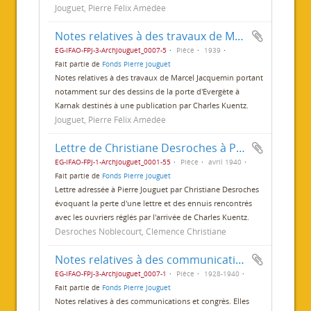
Jouguet, Pierre Félix Amédée
Notes relatives à des travaux de Marcel Jacquemin
EG-IFAO-FPJ-3-ArchJouguet_0007-5
Pièce
1939
Fait partie de
Fonds Pierre Jouguet
Notes relatives à des travaux de Marcel Jacquemin portant
notamment sur des dessins de la porte d'Evergète à
Karnak destinés à une publication par Charles Kuentz.
Jouguet, Pierre Félix Amédée
Lettre de Christiane Desroches à Pierre Jouguet
EG-IFAO-FPJ-1-ArchJouguet_0001-55
Pièce
avril 1940
Fait partie de
Fonds Pierre Jouguet
Lettre adressée à Pierre Jouguet par Christiane Desroches
évoquant la perte d'une lettre et des ennuis rencontrés
avec les ouvriers réglés par l'arrivée de Charles Kuentz.
Desroches Noblecourt, Clémence Christiane
Notes relatives à des communications et congrès
EG-IFAO-FPJ-3-ArchJouguet_0007-1
Pièce
1928-1940
Fait partie de
Fonds Pierre Jouguet
Notes relatives à des communications et congrès. Elles