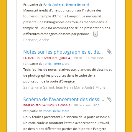
Fait partie de
Fonds André et Étienne Bernand
Manuscrit inédit d'une publication sur l'histoire des
fouilles du temple d'Amon à Louqsor. Le manuscrit
présente une bibliographie des fouilles menées dans le
temple de Louqsor accompagnée d'une présentation des
différentes campagnes classées par période
...
»
Bernand, André
Notes sur les photographies et dessins de la publication
EG-IFAO-FPC-1-ArchClereP_0001-4
Pièce
11 mai 1955
Fait partie de
Fonds Pierre Clère
Trois feuilles de notes relatives aux planches de dessins et
de photographies produites dans le cadre de la
publication de la porte d'Évergète.
Sainte Fare Garnot, Jean Henri Marie André Michel
Schéma de l'avancement des dessins de la porte
EG-IFAO-FPC-1-ArchClereP_0001-5
Pièce
mai 1955
Fait partie de
Fonds Pierre Clère
Deux feuilles présentant un schéma de la porte associé à
un code couleur montrant l'état d'avancement du travail
de dessin des différentes parties de la porte d'Évergète.