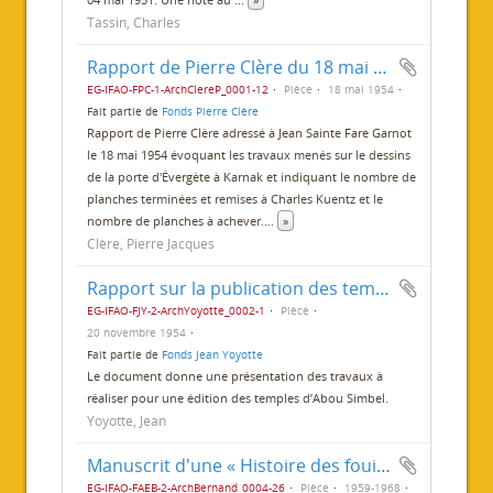
Tassin, Charles
Rapport de Pierre Clère du 18 mai 1954
EG-IFAO-FPC-1-ArchClereP_0001-12
Pièce
18 mai 1954
Fait partie de
Fonds Pierre Clère
Rapport de Pierre Clère adressé à Jean Sainte Fare Garnot
le 18 mai 1954 évoquant les travaux menés sur le dessins
de la porte d'Évergète à Karnak et indiquant le nombre de
planches terminées et remises à Charles Kuentz et le
nombre de planches à achever.
...
»
Clère, Pierre Jacques
Rapport sur la publication des temples d’Abou Simbel
EG-IFAO-FJY-2-ArchYoyotte_0002-1
Pièce
20 novembre 1954
Fait partie de
Fonds Jean Yoyotte
Le document donne une présentation des travaux à
réaliser pour une édition des temples d’Abou Simbel.
Yoyotte, Jean
Manuscrit d'une « Histoire des fouilles du temple de Louxor »
EG-IFAO-FAEB-2-ArchBernand_0004-26
Pièce
1959-1968