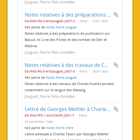
Jouguet, Pierre Félix Amédée
Notes relatives à des préparations de publication
EG-IFAO-FPJ-3-ArchJouguet_0007-2
Pièce
1932-1940
Fait partie de
Fonds Pierre Jouguet
Notes relatives à des préparations de publication sur
Baouît, le Livre des Portes et des tombes de Deir el-
Médina.
Jouguet, Pierre Félix Amédée
Notes relatives à des travaux de Charles Kuentz
EG-IFAO-FPJ-3-ArchJouguet_0007-4
Pièce
1928-1940
Fait partie de
Fonds Pierre Jouguet
Notes relatives à des travaux de Charles Kuentz portant
notamment sur la langue des Marazig.
Jouguet, Pierre Félix Amédée
Lettre de Georges Mettler à Charles Tassin
EG-IFAO-FPC-1-ArchClereP_0001-7
Pièce
23 novembre 1949
Fait partie de
Fonds Pierre Clère
Lettre adressée à Charles Tassin par Georges Mettler