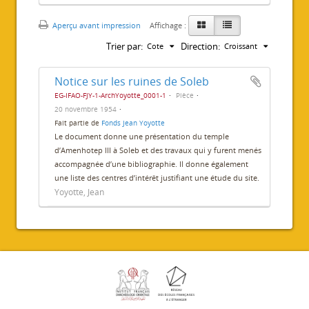
Aperçu avant impression
Affichage :
Trier par:
Direction:
Cote
Croissant
Notice sur les ruines de Soleb
EG-IFAO-FJY-1-ArchYoyotte_0001-1
Pièce
20 novembre 1954
Fait partie de
Fonds Jean Yoyotte
Le document donne une présentation du temple
d’Amenhotep III à Soleb et des travaux qui y furent menés
accompagnée d’une bibliographie. Il donne également
une liste des centres d’intérêt justifiant une étude du site.
Yoyotte, Jean